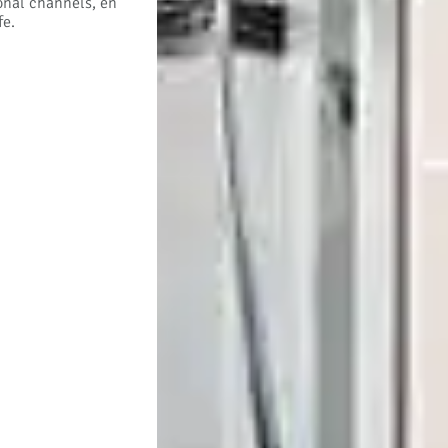
ional channels, en
fe.