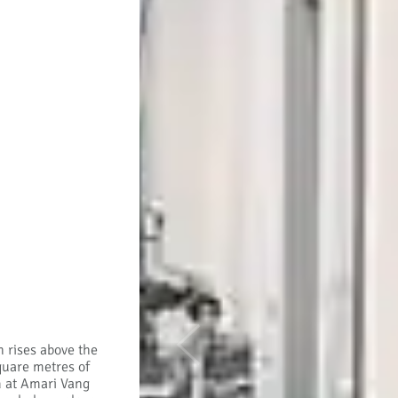
 rises above the
Previous
quare metres of
m at Amari Vang