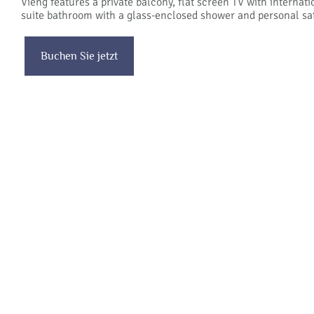
Vieng features a private balcony, flat screen TV with internat
suite bathroom with a glass-enclosed shower and personal sa
Buchen Sie jetzt