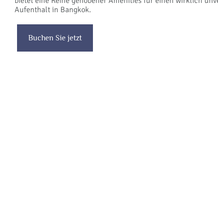
bietet eine Reihe gehobener Amenities für einen wirklich unv
Aufenthalt in Bangkok.
Buchen Sie jetzt