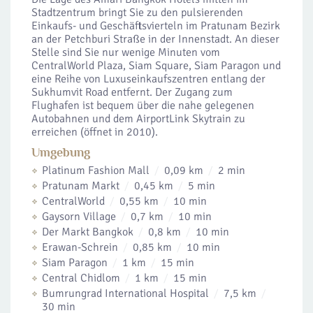
Stadtzentrum bringt Sie zu den pulsierenden
Einkaufs- und Geschäftsvierteln im Pratunam Bezirk
an der Petchburi Straße in der Innenstadt. An dieser
Stelle sind Sie nur wenige Minuten vom
CentralWorld Plaza, Siam Square, Siam Paragon und
eine Reihe von Luxuseinkaufszentren entlang der
Sukhumvit Road entfernt. Der Zugang zum
Flughafen ist bequem über die nahe gelegenen
Autobahnen und dem AirportLink Skytrain zu
erreichen (öffnet in 2010).
Umgebung
Platinum Fashion Mall
0,09 km
2 min
Pratunam Markt
0,45 km
5 min
CentralWorld
0,55 km
10 min
Gaysorn Village
0,7 km
10 min
Der Markt Bangkok
0,8 km
10 min
Erawan-Schrein
0,85 km
10 min
Siam Paragon
1 km
15 min
Central Chidlom
1 km
15 min
Bumrungrad International Hospital
7,5 km
30 min