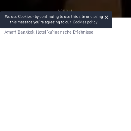
SCROLL
×
We use Cookies - by continuing to use this site or closing
this message you're agreeing to our
Cookies policy
Amari Bangkok Hotel kulinarische Erlebnisse
Restaurants & Bars at
Amari Bangkok
Es ist kein Geheimnis: Die thailändische Gastronomie mit
ihren kontrastreichen Aromen zählt zweifellos zu den
kreativsten und verlockendsten Küchen weltweit. Wenn zu
dieser Kombination noch das Talent und die Hingabe unserer
lokalen Köche hinzukommt, die diese Aromen in modernen
Fusion-Gerichten, internationalen Speisen und traditionellem
Streetfood voll zur Geltung bringen, ergibt sich daraus ein
Menü, das sie in Hochstimmung versetzen wird.